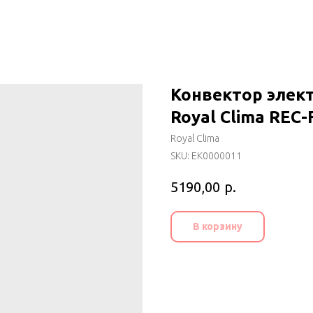
Конвектор элек
Royal Clima REC
Royal Clima
SKU:
EK0000011
р.
5190,00
В корзину