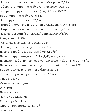
Производительность в режиме обогрева: 2,64 кВт
Габариты внутреннего блока (мм): 260х700х190
Габариты наружного блока (мм): 460х710х276
Вес внутреннего блока: 6,5 кг
Вес наружного блока: 22,5кг
Потребляемая мощность при охлаждении: 0,775 кВт
Потребляемая мощность при обогреве: 0,730 кВт
Параметры сети (Вольт/фаз/Герц): 220-240/1/50
Хладагент: R410A
Максимальная длина трассы: 20 м
Перепад высот между блоками: 8 м
Диаметр труб: газ: 9,52 (3/8") мм (дюйм)
Диаметр труб: жидкость: 6,35 (1/4") мм (дюйм)
Диапазон рабочих температур (охлаждение): от +16 до +43 °С
Диапазон рабочих температур (обогрев): от -7 до +24 °С
Уровень шума внутреннего блока: 23 дБ
Уровень шума наружного блока: 53 дБ
Инвертор: Нет
Ионизатор воздуха: Нет
WiFi: Нет
Дизайнерский: Нет
Приток воздуха: Нет
Срок службы: 10 лет
Страна производства: Китай
Гарантия: 3 года