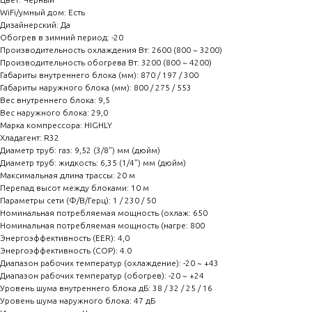
WiFi/умный дом: Есть
Дизайнерский: Да
Обогрев в зимний период: -20
Производительность охлаждения Вт: 2600 (800 ~ 3200)
Производительность обогрева Вт: 3200 (800 ~ 4200)
Габариты внутреннего блока (мм): 870 / 197 / 300
Габариты наружного блока (мм): 800 / 275 / 553
Вес внутреннего блока: 9,5
Вес наружного блока: 29,0
Марка компрессора: HIGHLY
Хладагент: R32
Диаметр труб: газ: 9,52 (3/8") мм (дюйм)
Диаметр труб: жидкость: 6,35 (1/4") мм (дюйм)
Максимальная длина трассы: 20 м
Перепад высот между блоками: 10 м
Параметры сети (Ф/В/Герц): 1 / 230 / 50
Номинальная потребляемая мощность (охлаж: 650
Номинальная потребляемая мощность (нагре: 800
Энергоэффективность (EER): 4,0
Энергоэффективность (COP): 4.0
Диапазон рабочих температур (охлаждение): -20 ~ +43
Диапазон рабочих температур (обогрев): -20 ~ +24
Уровень шума внутреннего блока дБ: 38 / 32 / 25 / 16
Уровень шума наружного блока: 47 дБ