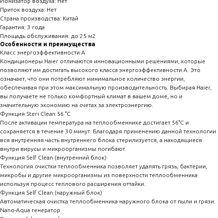
Ионизатор воздуха: Нет
Приток воздуха: Нет
Страна производства: Китай
Гарантия: 3 года
Площадь обслуживания: до 25 м2
Особенности и преимущества
Класс энергоэффективности A
Кондиционеры Haier отличаются инновационными решениями, которые
позволяют им достигать высокого класса энергоэффективности A. Это
означает, что они потребляют минимальное количество энергии,
обеспечивая при этом максимальную производительность. Выбирая Haier,
вы получаете не только комфортный климат в вашем доме, но и
значительную экономию на счетах за электроэнергию.
Функция Steri Clean 56 °C
После активации температура на теплообменнике достигает 56°C и
сохраняется в течение 30 минут. Благодаря применению данной технологии
вся внутренняя часть внутреннего блока стерилизуется, а находящиеся
внутри вирусы и микроорганизмы погибают.
Функция Self Clean (внутренний блок)
Технология очистки теплообменника позволяет удалять грязь, бактерии,
микробы и другие микроорганизмы из поверхности теплообменника
используя процесс теплового расширения оттайки.
Функция Self Clean (наружный блок)
Автоматическая очистка теплообменника наружного блока от пыли и грязи.
Nano-Aqua генератор