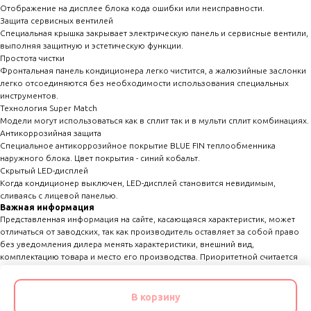
Отображение на дисплее блока кода ошибки или неисправности.
Защита сервисных вентилей
Специальная крышка закрывает электрическую панель и сервисные вентили,
выполняя защитную и эстетическую функции.
Простота чистки
Фронтальная панель кондиционера легко чистится, а жалюзийные заслонки
легко отсоединяются без необходимости использования специальных
инструментов.
Технология Super Match
Модели могут использоваться как в сплит так и в мульти сплит комбинациях.
Антикоррозийная защита
Специальное антикоррозийное покрытие BLUE FIN теплообменника
наружного блока. Цвет покрытия - синий кобальт.
Скрытый LED-дисплей
Когда кондиционер выключен, LED-дисплей становится невидимым,
сливаясь с лицевой панелью.
Важная информация
Представленная информация на сайте, касающаяся характеристик, может
отличаться от заводских, так как производитель оставляет за собой право
без уведомления дилера менять характеристики, внешний вид,
комплектацию товара и место его производства. Приоритетной считается
техническая информация представленная в инструкции по эксплуатации
поставляемой вместе с товаром.
В корзину