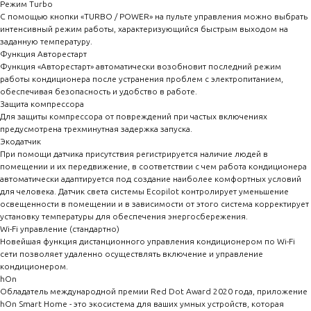
Режим Turbo
С помощью кнопки «TURBO / POWER» на пульте управления можно выбрать
интенсивный режим работы, характеризующийся быстрым выходом на
заданную температуру.
Функция Авторестарт
Функция «Авторестарт» автоматически возобновит последний режим
работы кондиционера после устранения проблем с электропитанием,
обеспечивая безопасность и удобство в работе.
Защита компрессора
Для защиты компрессора от повреждений при частых включениях
предусмотрена трехминутная задержка запуска.
Экодатчик
При помощи датчика присутствия регистрируется наличие людей в
помещении и их передвижение, в соответствии с чем работа кондиционера
автоматически адаптируется под создание наиболее комфортных условий
для человека. Датчик света системы Ecopilot контролирует уменьшение
освещенности в помещении и в зависимости от этого система корректирует
установку температуры для обеспечения энергосбережения.
Wi-Fi управление (стандартно)
Новейшая функция дистанционного управления кондиционером по Wi-Fi
сети позволяет удаленно осуществлять включение и управление
кондиционером.
hOn
Обладатель международной премии Red Dot Award 2020 года, приложение
hOn Smart Home - это экосистема для ваших умных устройств, которая