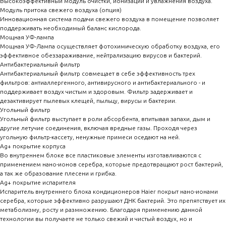
Высокоэффективный модуль очистки, ионизации и увлажнения воздуха.
Модуль притока свежего воздуха (опция)
Инновационная система подачи свежего воздуха в помещение позволяет
поддерживать необходимый баланс кислорода.
Мощная УФ-лампа
Мощная УФ-Лампа осуществляет фотохимическую обработку воздуха, его
эффективное обеззараживание, нейтрализацию вирусов и бактерий.
Антибактериальный фильтр
Антибактериальный фильтр совмещает в себе эффективность трех
фильтров: антиаллергенного, антивирусного и антибактериального - и
поддерживает воздух чистым и здоровым. Фильтр задерживает и
дезактивирует пылевых клещей, пыльцу, вирусы и бактерии.
Угольный фильтр
Угольный фильтр выступает в роли абсорбента, впитывая запахи, дым и
другие летучие соединения, включая вредные газы. Проходя через
угольную фильтр-кассету, ненужные примеси оседают на ней.
Ag+ покрытие корпуса
Во внутреннем блоке все пластиковые элементы изготавливаются с
применением нано-ионов серебра, которые предотвращают рост бактерий,
а так же образование плесени и грибка.
Ag+ покрытие испарителя
Испаритель внутреннего блока кондиционеров Haier покрыт нано-ионами
серебра, которые эффективно разрушают ДНК бактерий. Это препятствует их
метаболизму, росту и размножению. Благодаря применению данной
технологии вы получаете не только свежий и чистый воздух, но и